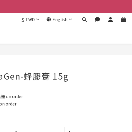
$
TWD
English
BUY NOW
aGen-蜂膠膏 15g
 on order
 order