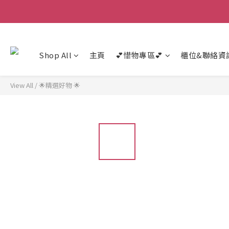
Shop All
主頁
💕惜物專區💕
櫃位&聯絡資
View All
/
🌟精選好物 🌟