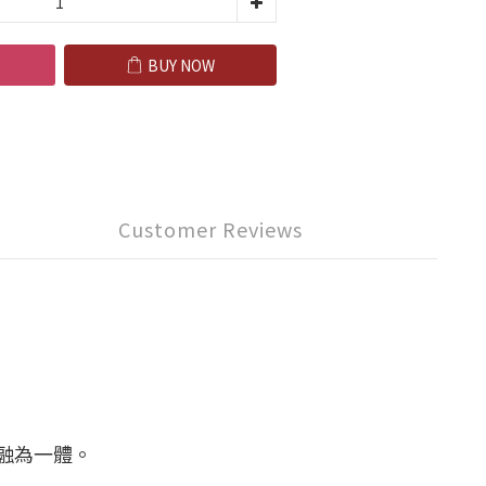
BUY NOW
Customer Reviews
融為一體。