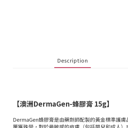
Description
【澳洲DermaGen-蜂膠膏 15g】
DermaGen蜂膠膏是由藥劑師配製的黃金標準
屢獲殊榮，對於最敏感的皮膚（包括嬰兒和成人）