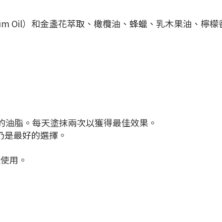
arium Oil）和金盞花萃取、橄欖油、蜂蠟、乳木果油、檸
身的油脂。每天塗抹兩次以獲得最佳效果。
仍是最好的選擇。
止使用。