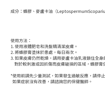
成分：蜂膠、麥盧卡油（LeptospermumScop
使用方法：
1. 使用液體肥皂和洗髮精清潔皮膚。
2. 將蜂膠膏塗抹於患處，每日兩次。
3. 如果皮膚仍然乾燥，請用麥盧卡油乳液鎖住全
對於較刺激或因抓傷而皮膚破損的區域，蜂膠膏
*使用前請先少量測試，如果發生過敏反應，請停
如果症狀沒有改善，請諮詢您的保健醫師。