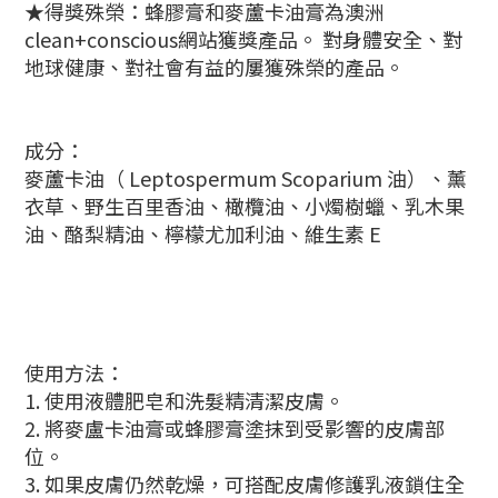
★得獎殊榮：蜂膠膏和麥蘆卡油膏為澳洲
clean+conscious網站獲獎產品。 對身體安全、對
地球健康、對社會有益的屢獲殊榮的產品。
成分：
麥蘆卡油（ Leptospermum Scoparium 油）、薰
衣草、野生百里香油、橄欖油、小燭樹蠟、乳木果
油、酪梨精油、檸檬尤加利油、維生素 E
使用方法：
1. 使用液體肥皂和洗髮精清潔皮膚。
2. 將麥盧卡油膏或蜂膠膏塗抹到受影響的皮膚部
位。
3. 如果皮膚仍然乾燥，可搭配皮膚修護乳液鎖住全