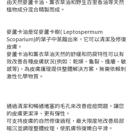
由天然麥蘆卡油、薰衣草油和野生百里香油等天然
植物成分混合精製而成。
麥蘆卡油是從麥蘆卡樹( Leptospermum
Scoparium)的葉子中蒸餾出來，它可以清潔及修復
皮膚。
麥蘆卡油和薰衣草油天然的舒緩和防腐特性可以有
效改善各種皮膚狀況(例如：乾燥、龜裂、搔癢、敏
感等)，為皮膚護理提供整體解決方案，無需依賴刺
激性化學物質。
通過清潔和暢通堵塞的毛孔來改善痘痘問題，讓您
的皮膚更潔淨、更有彈性。
可支持皮膚的自然修復過程，最大限度地改善局部
暗沉並調理整體紋理，使肌膚恢復嫩白平滑。