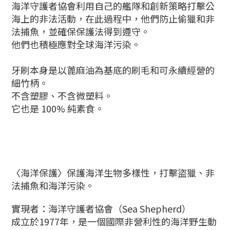
海洋守護者協會利用自己的艦隊和創新策略打擊公
海上的非法活動，
在此過程中，他們防止偷獵和非
法捕魚，並確保保護法得到遵守。
他們也積極應對全球海洋污染。
牙刷本身是以蓖麻油為基底的刷毛和可永續經營的
細竹柄。
不含塑膠、不含微塑料。
它也是 100% 純素食。
〈海洋保護〉
保護海洋生物多樣性，打擊盜獵、非
法捕魚和
海洋污染。
實現者：
海洋守護者協會
（Sea Shepherd）
成立於1977年，是一個國際非營利性的海洋野生動