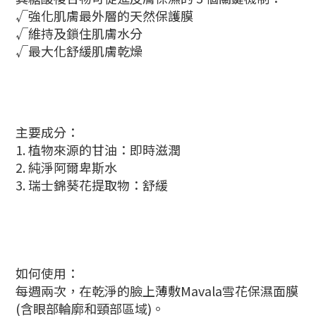
√強化肌膚最外層的天然保護膜
√
維持及鎖住肌膚水分
√最大化舒緩肌膚乾燥
主要成分：
1. 植物來源的甘油：即時滋潤
2. 純淨阿爾卑斯水
3. 瑞士錦葵花提取物：
舒緩
如何使用：
每週兩次，
在乾淨的臉上薄敷
Mavala雪花保濕面膜
(含
眼部輪廓和頸部區域)。