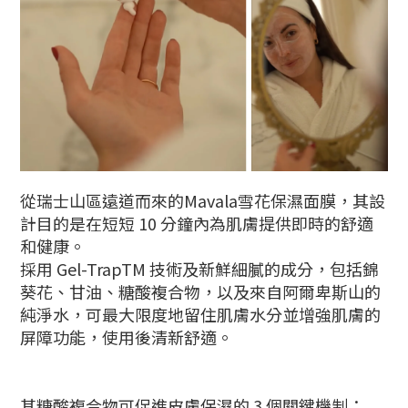
從瑞士山區遠道而來的
Mavala雪花保濕面膜，其設
計目的是在短短 10 分鐘內為肌膚提供即時的舒適
和健康。
採用 Gel-TrapTM 技術
及新鮮細膩的成分，包括錦
葵花、甘油、糖酸複合物，以及來自阿爾卑斯山的
純淨水，可最大限度地留住肌膚水分並增強肌膚的
屏障功能，使用後清新舒適
。
其糖酸複合物可促進皮膚保濕的 3 個關鍵機制：