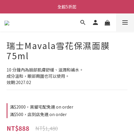
全館5折起
瑞士Mavala雪花保濕面膜
75ml
10 分鐘內為臉部肌膚舒緩、滋潤和補水。
成分溫和，眼部周圍也可以使用。
效期:2027.02
滿$2000，黑貓宅配免運 on order
滿$500，店到店免運 on order
NT$888
NT$1,480