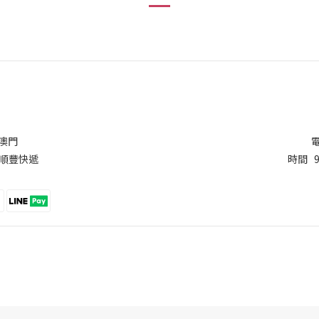
/澳門
電
/順豐快遞
時間 9: