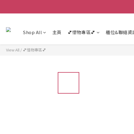
Shop All
主頁
💕惜物專區💕
櫃位&聯絡資
View All
/
💕惜物專區💕