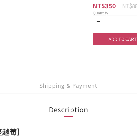
NT$350
NT$8
Quantity
ADD TO CART
Shipping & Payment
Description
-蔓越莓】