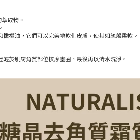
的萃取物。
。
和橄欖油，它們可以完美地軟化皮膚，使其如絲般柔軟。
輕輕於肌膚角質部位按摩畫圈，最後再以清水洗淨。