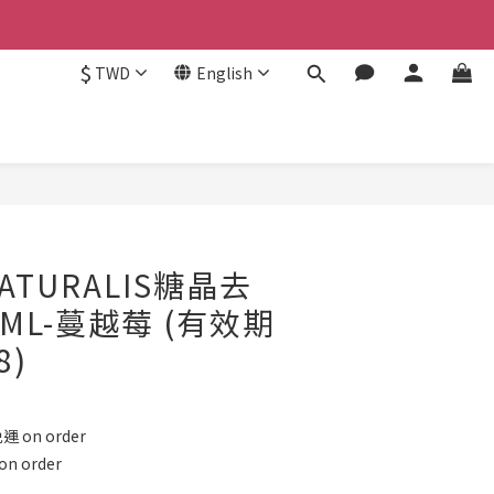
$
TWD
English
BUY NOW
TURALIS糖晶去
ML-蔓越莓 (有效期
8)
 on order
 order