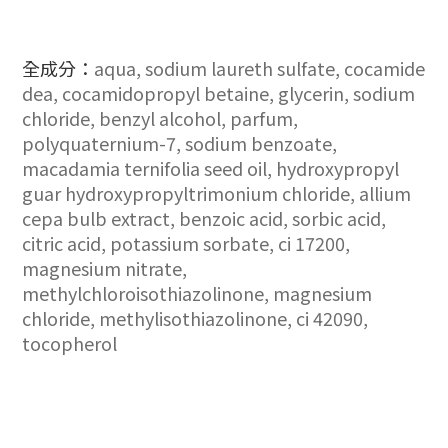
全成分：
aqua, sodium laureth sulfate, cocamide
dea, cocamidopropyl betaine, glycerin, sodium
chloride, benzyl alcohol, parfum,
polyquaternium-7, sodium benzoate,
macadamia ternifolia seed oil, hydroxypropyl
guar hydroxypropyltrimonium chloride, allium
cepa bulb extract, benzoic acid, sorbic acid,
citric acid, potassium sorbate, ci 17200,
magnesium nitrate,
methylchloroisothiazolinone, magnesium
chloride, methylisothiazolinone, ci 42090,
tocopherol