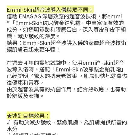
Emmi-Skin超音波導入儀與眾不同！
借助
EMAG AG
深層效應的超音波技術，將
emmi
®
「Emmi-Skin
玻尿酸金鉑乳霜」
中豐富而有效的
成分，如透明質酸和膠原蛋白，深入真皮和皮下組
織，
減少皺紋的深度。
結果：
Emmi-Skin超音波導入儀
的深層超音波技術
讓肌膚看起來更年輕！
在過去
4
年的實地試驗中，使用
emmi® -skin
超音
波導入儀
時，搭配「Emmi-Skin
玻尿酸金鉑乳霜」
已經證明了驚人的抗衰老效果
，
肌膚很快地就會恢
復健康和青春。
由於超音波具有的抗菌作用，
結合熱效應，
也有助
於舒緩及安撫。
★達到目標效果：
√ 有助於減少皺紋、緊緻肌膚、為肌膚提供所需的
水分