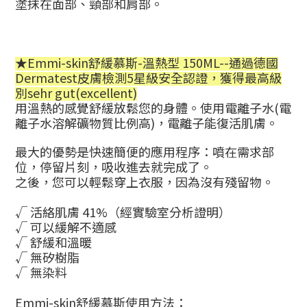
塗抹在面部、頸部和肩部。
★Emmi-skin舒緩慕斯-
溫熱型 150ML-
-
通過德
國
Dermatest皮膚檢測5星級安全認證，獲得最高級
別sehr gut(excellent)
用溫熱的感覺舒緩放鬆您的身體。使用
電離子水(
電
離子水溶解礦物質比例高)，
電離子能復活肌膚。
最大的優勢是快速簡便的應用程序：噴在需求部
位，停留片刻，吸收進去就完成了。
之後，您可以輕鬆穿上衣服，因為沒有殘留物。
√
活絡肌膚
41%
（經實驗室分析證明）
√
可以緩解不適感
√ 舒緩
和溫暖
√
無矽樹脂
√
無染料
Emmi-skin舒緩慕斯
使用方法：