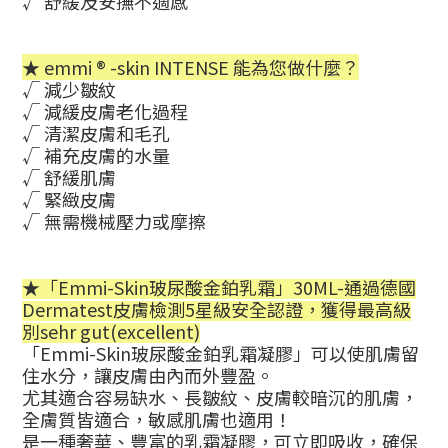
√
舒緩及安撫不適感
★ emmi ® -skin INTENSE
能為您做什麼？
√
減少皺紋
√
減緩皮膚老化過程
√
清潔皮膚和毛孔
√ 補充
皮膚的水量
√ 舒緩肌膚
√ 緊緻
皮膚
√
無需機械壓力或摩擦
★
「Emmi-Skin
玻尿酸金鉑乳霜」30ML-
通過德
國
Dermatest皮膚檢測5星級安全認證，獲得最高級
別sehr gut(excellent)
「Emmi-Skin
玻尿酸金鉑乳霜凝膠」
可以使肌膚留
住水分，讓皮膚由內而外豐盈。
尤其適合容易
缺水、長皺紋、皮膚較暗沉的肌膚，
全膚質皆適合，敏感肌膚也
適用
！
是一種奢華、豐富的乳霜凝膠，可立即吸收，確保