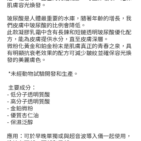
肌膚容光煥發。
玻尿酸
是人體最重要的水庫，隨著年齡的增長，我
們皮膚中玻尿酸的比例會降低。
此款凝膠乳霜中含有
長鍊和短鏈透明玻尿酸優化配
方，能為皮膚提供水分，直至皮膚深層。
微粉化黃金和鉑金粉末是肌膚真正的青春之泉，具
有明顯抗衰老效果的配方可減少皺紋並確保容光煥
發的美麗膚色。
*
未經動物試驗開發和生產。
主要成分：
-
低分子透明質酸
-
高分子透明質酸
-
金鉑微粉
-
優質杏仁油
-
保濕泛醇
應用：可於早晚單獨或與超音波導入儀一起使用，