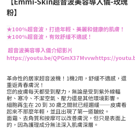
【Emmi-Skin超音波美容導入儀-玫瑰
粉】
★
100%超音波，打造年輕、美麗和健康的肌膚！
★
100%超音波，有效舒緩不適感！
超音波美容導入儀介紹影片
https://youtu.be/QPGmX37Mvvw
https://yout
革命性的居家超音波機！1機2用，舒緩不適感，還
重返青春膚況！
您的皮膚每天都受到壓力，無論是受到紫外線輻
射、寒冷、不潔空氣、壓力還是其他環境影響。
細胞再生在
20
到
30
歲之間就已經趨緩——皮膚看
起來不那麼年輕，並且出現了第一道皺紋。
面霜、去角質和按摩可以改善膚況，但只是表面上
的，因為護理成分無法深入肌膚深層。