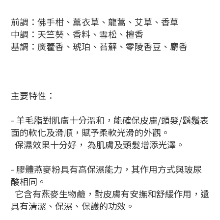
前調：佛手柑、薰衣草、龍蒿、艾草、香草
中調：天竺葵、香料、雪松、檀香
基調：廣藿香、琥珀、苔蘚、零陵香豆、麝香
主要特性：
- 羊毛脂對肌膚十分溫和，能確保皮膚/頭髮/鬍鬚表
面的軟化及滑順，賦予柔軟光滑的外觀。
保濕效果十分好，
為肌膚及頭髮增添光澤。
- 膠體燕麥粉具有高保濕能力，
其作用方式與玻尿
酸相同。
它含有燕麥生物鹼，對皮膚有安撫和舒緩作用，還
具有清潔、保濕、保護的功效。