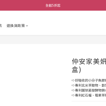
全館5折起
訊
退換貨政策
仲安家美妍膠
盒)
⇨好吸收的小分子魚膠原
⇨專利玄米萃取物、穀
⇨專利鏈球菌發酵物鎖
⇨專利紅石榴、莓果萃