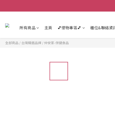
所有商品
主頁
💕惜物專區💕
櫃位&聯絡資
全部商品
/
台灣精選品牌
/
仲安家-保健食品