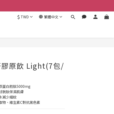
$
TWD
繁體中文
立即購買
原飲 Light(7包/
蛋白胜肽5000mg
甘胱肽保濕肌膚
水減少細紋
取物、維生素C對抗黑色素