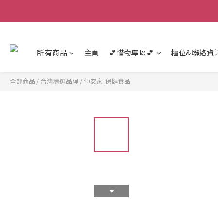
所有商品
主頁
💕惜物專區💕
櫃位&聯絡資
全部商品
/
台灣精選品牌
/
仲安家-保健食品