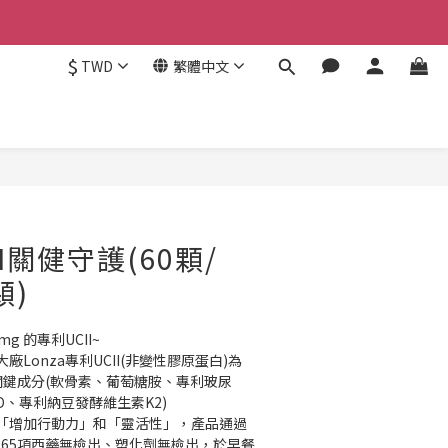
$
TWD
繁體中文
立即購買
I關健守護(60顆/
顆)
 的專利UCII~
Lonza專利UCII(非變性膠原蛋白)為
關鍵成分(軟骨素、葡萄糖胺、專利玻尿
、專利納豆發酵維生素K2)
「增加行動力」和「靈活性」，產品通過
365項西藥無檢出、塑化劑無檢出，於早餐