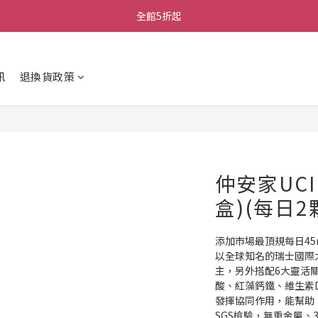
全館5折起
訊
退換貨政策
仲安家UCI
盒)(每日2
添加市場最頂規每日45mg
以全球知名的瑞士國際大廠
主，另外搭配6大靈活
酸、紅藻鈣鐵、維生素D
發揮協同作用，能幫助
SGS檢驗，無重金屬、