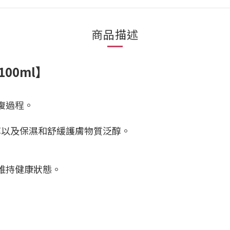
商品描述
100ml】
復過程。
醇以及保濕和舒緩護膚物質泛醇
。
維持健康狀態。