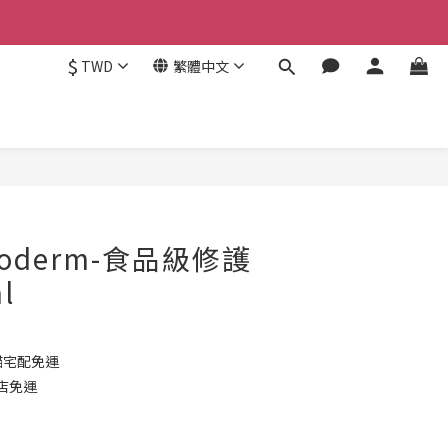
$
TWD
繁體中文
立即購買
ioderm-食品級修護
l
貓宅配免運
到店免運