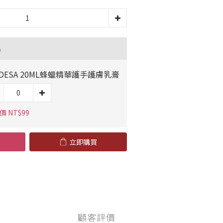
品
NDESA 20ML蜂蠟精華護手護膚乳膏
價 NT$99
立即購買
顧客評價