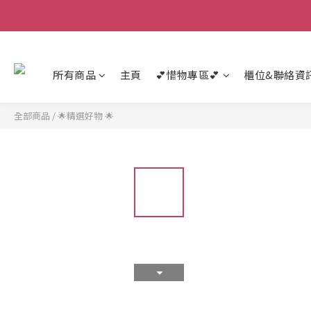
所有商品
主頁
💕惜物專區💕
櫃位&聯絡資
全部商品
/
🌟精選好物 🌟