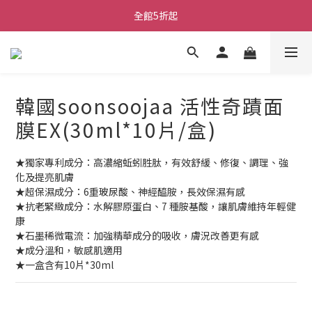
全館5折起
韓國soonsoojaa 活性奇蹟面
膜EX(30ml*10片/盒)
★獨家專利成分：高濃縮蚯蚓胜肽，有效舒緩、修復、調理、強
化及提亮肌膚
★超保濕成分：6重玻尿酸、神經醯胺，長效保濕有感
★抗老緊緻成分：水解膠原蛋白、7 種胺基酸，讓肌膚維持年輕健
康
★石墨稀微電流：加強精華成分的吸收，膚況改善更有感
★成分溫和，敏感肌適用
★一盒含有10片*30ml