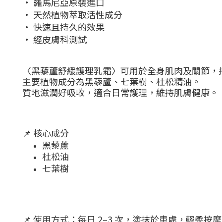
· 羅馬尼亞原裝進口
·
天然植物萃取活性成分
·
快速且持久的效果
·
經皮膚科測試
〈黑藜蘆舒緩護理乳霜〉可用於全身肌肉及關節，
主要植物成分為黑藜蘆、七葉樹、杜松精油。
質地滋潤
好吸收，
適合日常護理，維持肌膚健康。
📌
核心成分
黑藜蘆
杜松油
七葉樹
📌
使用方式：每日
2–3
次，塗抹於患處，輕柔按摩