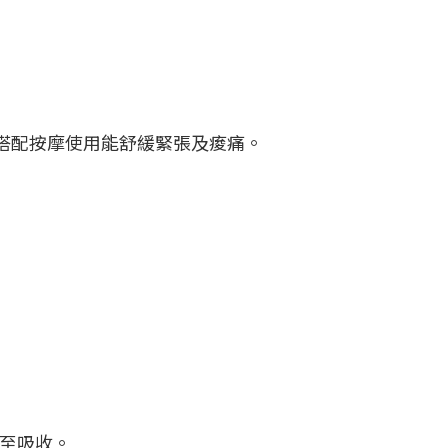
搭配按摩使用能舒緩緊張及痠
痛。
至吸收。