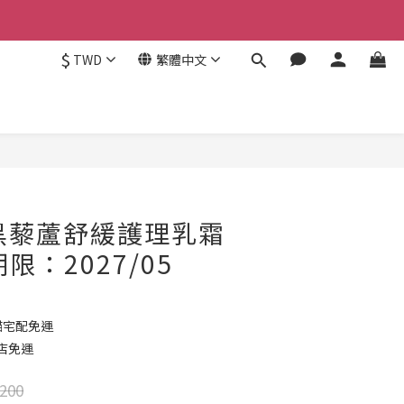
$
TWD
繁體中文
立即購買
A 黑藜蘆舒緩護理乳霜
期限：2027/05
貓宅配免運
到店免運
200