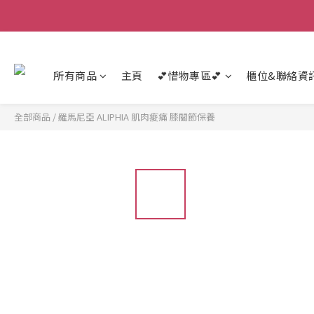
所有商品
主頁
💕惜物專區💕
櫃位&聯絡資
全部商品
/
羅馬尼亞 ALIPHIA 肌肉痠痛 膝關節保養