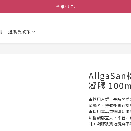
全館5折起
訊
退換貨政策
AllgaS
凝膠 100m
▲適用人群：長時間辦
緊繃者、運動後肌肉痠
▲採用高品質德國阿爾
沉穩馥郁宜人，不含西
味，凝膠狀質地清爽不