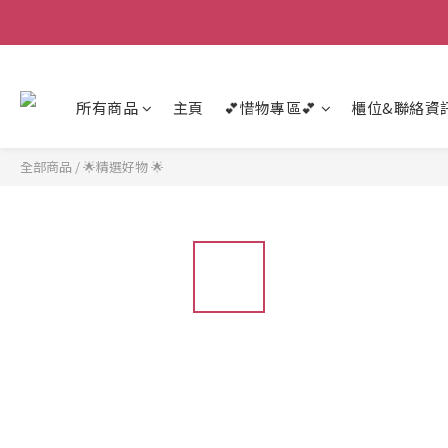
所有商品
主頁
💕惜物專區💕
櫃位&聯絡資
全部商品
/
🌟精選好物 🌟