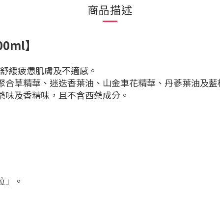
商品描述
00ml】
用能舒緩疲憊肌膚及不適感。
聚合草精華、迷迭香葉油、山金車花精華、丹蔘葉油及藍
藥味及香精味，且不含西藥成分。
位」。