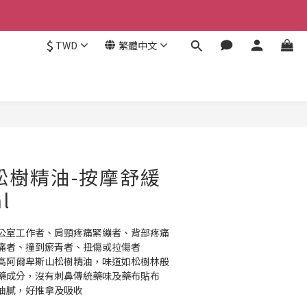
$
TWD
繁體中文
立即購買
an松樹精油-按摩舒緩
l
公室工作者、肩頸疼痛緊繃者、背部疼痛
痛者、撞到瘀青者、扭傷或拉傷者
高阿爾卑斯山松樹精油，味道如松樹林般
藥成分，沒有刺鼻傳統藥味及藥布貼布
油膩，好推拿及吸收