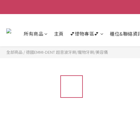
所有商品
主頁
💕惜物專區💕
櫃位&聯絡資
全部商品
/
德國EMMI-DENT 超音波牙刷/寵物牙刷/美容儀