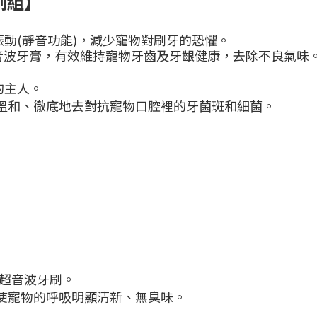
牙刷組】
振動(靜音功能)，減少寵物對刷牙的恐懼。
用超音波牙膏，有效維持寵物牙齒及牙齦健康，去除不良氣味
的主人。
溫和、徹底地去對抗寵物口腔裡的牙菌斑和細菌。
0 超音波牙刷。
使寵物的呼吸明顯清新、無臭味。