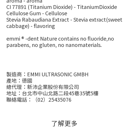
aroma - aroma
CI 77891 (Titanium Dioxide) - TitaniumDioxide
Cellulose Gum - Cellulose
Stevia Rabaudiana Extract - Stevia extract(sweet
cabbage) - flavoring
emmi ® -dent Nature contains no fluoride,no
parabens, no gluten, no nanomaterials.
製造商：EMMI ULTRASONIC GMBH
產地：德國
總代理：新沛企業股份有限公司
地址：台北市中山北路二段45巷35號5樓
聯絡電話：（02）25435076
了解更多