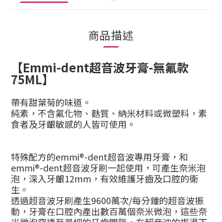
商品描述
【Emmi-dent
超音波牙膏
-
無氟款
75ML】
帶有甜葉菊的味道。
純素，不含氟化物、麩質、納米材料或微塑料，素
食者及牙齦敏感的人皆可使用。
特殊配方的
emmi®-dent
超音波專用牙膏，和
emmi®-dent超音波牙刷一起使用，可產生奈米泡
泡，深入牙齦12mm，有效維護牙齒及口腔的衛
生。
透過超音波牙刷產生
9600
萬次/每分鐘的超音波振
動，牙膏在口腔內產出數百萬個奈米微泡，這些奈