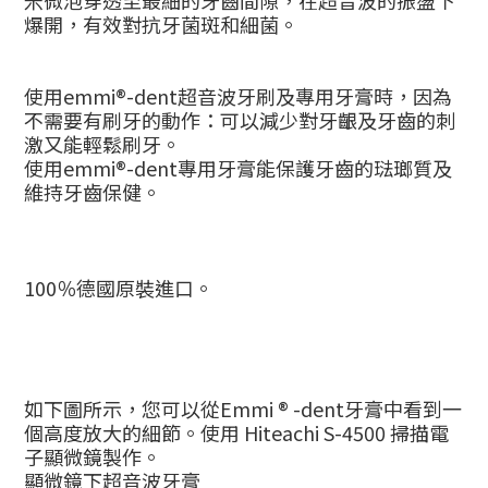
米微泡穿透至最細的牙齒間隙，在超音波的振盪下
爆開，有效對抗牙菌斑和細菌。
使用
emmi®-dent
超音波牙刷及專用牙膏時，因為
不需要有刷牙的動作：可以減少對牙齦及牙齒的刺
激又能輕鬆刷牙。
使用
emmi®-dent
專用牙膏能保護牙齒的琺瑯質及
維持牙齒保健。
100
％德國原裝進口。
如下圖所示，您可以從
Emmi ® -dent
牙膏中看到一
個高度放大的細節。使用
Hiteachi S-4500
掃描電
子顯微鏡製作。
顯微鏡下超音波牙膏