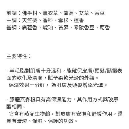
前調：佛手柑、薰衣草、龍蒿、艾草、香草
中調：天竺葵、香料、雪松、檀香
基調：廣藿香、琥珀、苔蘚、零陵香豆、麝香
主要特性：
- 羊毛脂對肌膚十分溫和，能確保皮膚/頭髮/鬍鬚表
面的軟化及滑順，賦予柔軟光滑的外觀。
保濕效果十分好，
為肌膚及頭髮增添光澤。
- 膠體燕麥粉具有高保濕能力，
其作用方式與玻尿
酸相同。
它含有燕麥生物鹼，對皮膚有安撫和舒緩作用，還
具有清潔、保濕、保護的功效。