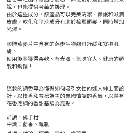
說，也能提供奢華的護理。
由於這些成分，該產品可以完美清潔、保護和滋潤
皮膚，軟化和平滑成分有助於梳理頭髮，同時增加
光澤。
膠體燕麥片中含有的燕麥生物鹼可舒緩和安撫肌
膚。
使用後將獲得柔軟、有光澤、氣味宜人、健康的頭
髮和鬍鬚！
這款的調香專為
懂得如何吸引女性的迷人紳士而設
計。
以檀香
和雪松為主的異國情調的香氣，以帶有
花香底調
的香甜基調為亮點。
前調
：佛手柑
中調：
茴香、羅勒