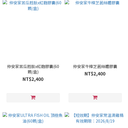
仲安家苦瓜胜肽x紅麴膠囊(60
仲安家牛樟芝菌絲體膠囊
顆/盒)
NT$2,400
NT$2,400