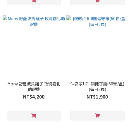
Mony 舒曼波負離子 玫瑰霧化
仲安家UCII關健守護(60顆/盒)
助眠機
(每日2顆)
NT$4,200
NT$1,900