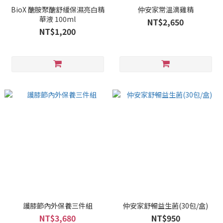
BioX 醣胺聚醣舒緩保濕亮白精
仲安家常溫滴雞精
華液 100ml
NT$2,650
NT$1,200
護膝節內外保養三件組
仲安家舒暢益生菌(30包/盒)
NT$3,680
NT$950