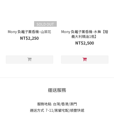
SOLD OUT
Mony 負離子薰香機-山茶花
Mony 負離子薰香機-水舞【贈
義大利精油1瓶】
NT$2,250
NT$2,500
運送服務
服務地點 台灣/香港/澳門
運送方式 7-11/黑貓宅配/順豐快遞