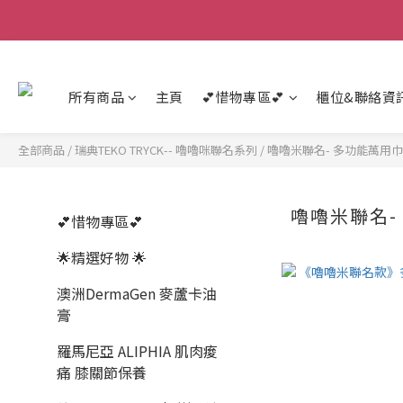
所有商品
主頁
💕惜物專區💕
櫃位&聯絡資
全部商品
/
瑞典TEKO TRYCK-- 嚕嚕咪聯名系列
/
嚕嚕米聯名- 多功能萬用巾
嚕嚕米聯名-
💕惜物專區💕
🌟精選好物 🌟
澳洲DermaGen 麥蘆卡油
膏
羅馬尼亞 ALIPHIA 肌肉痠
痛 膝關節保養