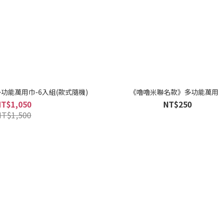
功能萬用巾-6入組(款式隨機)
《嚕嚕米聯名款》多功能萬用
NT$1,050
NT$250
NT$1,500