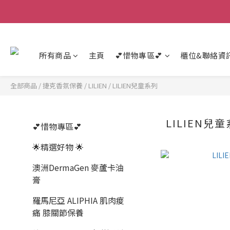
所有商品
主頁
💕惜物專區💕
櫃位&聯絡資
全部商品
/
捷克香氛保養
/
LILIEN
/
LILIEN兒童系列
LILIEN兒
💕惜物專區💕
🌟精選好物 🌟
澳洲DermaGen 麥蘆卡油
膏
羅馬尼亞 ALIPHIA 肌肉痠
痛 膝關節保養