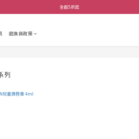
全館5折起
訊
退換貨政策
童系列