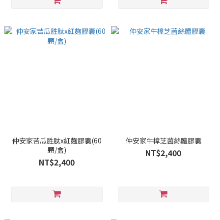
仲安家苦瓜胜肽x紅麴膠囊(60
仲安家牛樟芝菌絲體膠囊
顆/盒)
NT$2,400
NT$2,400