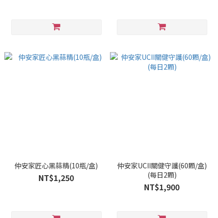
仲安家匠心黑蒜精(10瓶/盒)
仲安家UCII關健守護(60顆/盒)
(每日2顆)
NT$1,250
NT$1,900